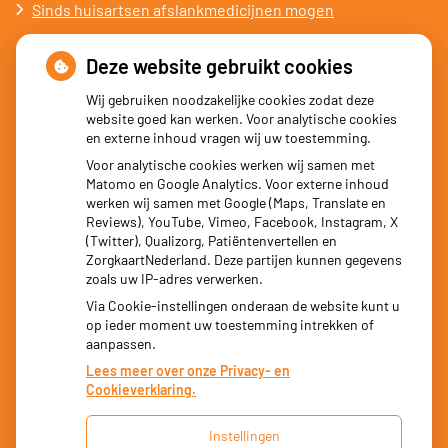
Sinds huisartsen afslankmedicijnen mogen
voorschrijven, neemt gebruik toe
Deze website gebruikt cookies
Schurft sinds corona geen vergeten ziekte meer: aantal
uitbraken fors gestegen
Wij gebruiken noodzakelijke cookies zodat deze
website goed kan werken. Voor analytische cookies
Stoppen met afslankmedicijnen betekent zonder
en externe inhoud vragen wij uw toestemming.
leefstijlaanpassingen weer gewichtstoename
Voor analytische cookies werken wij samen met
Matomo en Google Analytics. Voor externe inhoud
Kookadvies drinkwater in provincie Utrecht vanwege
werken wij samen met Google (Maps, Translate en
besmetting
Reviews), YouTube, Vimeo, Facebook, Instagram, X
(Twitter), Qualizorg, Patiëntenvertellen en
Terugroepactie babyvoeding Nestlé: bacterie kan baby’s
ZorgkaartNederland. Deze partijen kunnen gegevens
ziek maken
zoals uw IP-adres verwerken.
Via Cookie-instellingen onderaan de website kunt u
op ieder moment uw toestemming intrekken of
aanpassen.
Lees meer over onze Privacy- en
Cookieverklaring.
Instellingen