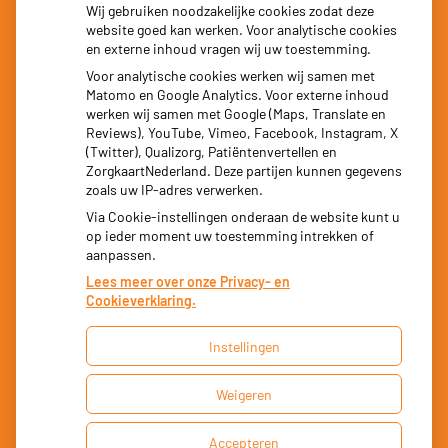
uitbraken fors gestegen
Wij gebruiken noodzakelijke cookies zodat deze
website goed kan werken. Voor analytische cookies
Stoppen met afslankmedicijnen betekent zonder
en externe inhoud vragen wij uw toestemming.
leefstijlaanpassingen weer gewichtstoename
Voor analytische cookies werken wij samen met
Matomo en Google Analytics. Voor externe inhoud
Kookadvies drinkwater in provincie Utrecht vanwege
werken wij samen met Google (Maps, Translate en
besmetting
Reviews), YouTube, Vimeo, Facebook, Instagram, X
(Twitter), Qualizorg, Patiëntenvertellen en
Terugroepactie babyvoeding Nestlé: bacterie kan baby’s
ZorgkaartNederland. Deze partijen kunnen gegevens
zoals uw IP-adres verwerken.
ziek maken
Via Cookie-instellingen onderaan de website kunt u
op ieder moment uw toestemming intrekken of
aanpassen.
Lees meer over onze Privacy- en
Cookieverklaring.
Instellingen
Uw Zorg Online
|
Beheer
Weigeren
Privacy verklaring
|
Cookie-instellingen
|
Accepteren