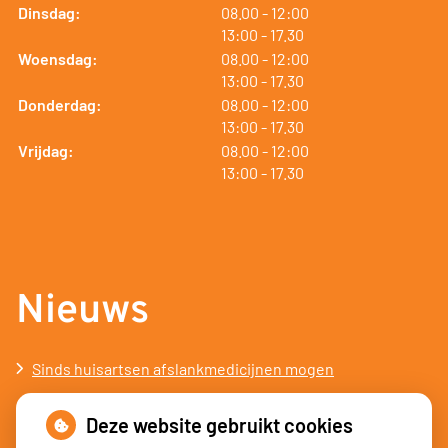
tot
Dinsdag:
08.00
- 12:00
tot
13:00
- 17.30
tot
Woensdag:
08.00
- 12:00
tot
13:00
- 17.30
tot
Donderdag:
08.00
- 12:00
tot
13:00
- 17.30
tot
Vrijdag:
08.00
- 12:00
tot
13:00
- 17.30
Nieuws
Sinds huisartsen afslankmedicijnen mogen
voorschrijven, neemt gebruik toe
Deze website gebruikt cookies
Schurft sinds corona geen vergeten ziekte meer: aantal