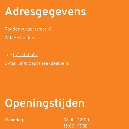
Adresgegevens
Roodenburgerstraat 1A
2313HH Leiden
Tel:
071-5120502
E-mail:
info@apotheekdealoe.nl
Openingstijden
tot
Maandag:
08.00
- 12:00
tot
13:00
- 17.30