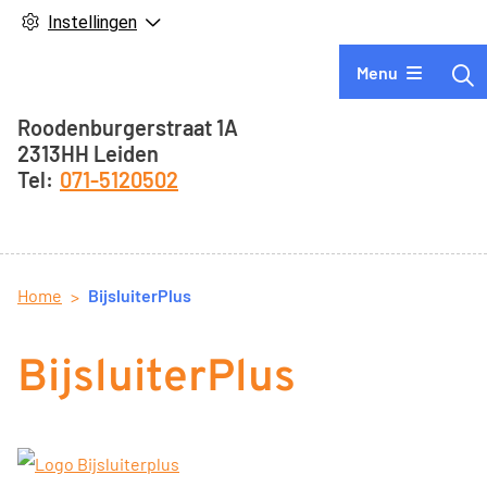
Instellingen
Hoofdmenu
Menu
Adresgegevens
Roodenburgerstraat
1A
2313HH
Leiden
071-5120502
Home
BijsluiterPlus
BijsluiterPlus