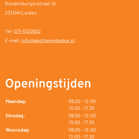
Roodenburgerstraat 1A
2313HH Leiden
Tel:
071-5120502
E-mail:
info@apotheekdealoe.nl
Openingstijden
tot
Maandag:
08.00
- 12:00
tot
13:00
- 17.30
tot
Dinsdag:
08.00
- 12:00
tot
13:00
- 17.30
tot
Woensdag:
08.00
- 12:00
tot
13:00
- 17.30