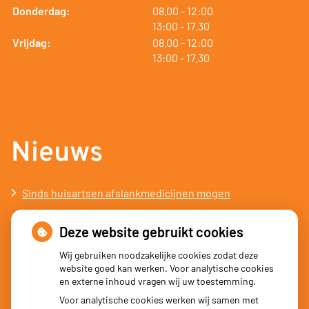
tot
Donderdag:
08.00
- 12:00
tot
13:00
- 17.30
tot
Vrijdag:
08.00
- 12:00
tot
13:00
- 17.30
Nieuws
Sinds huisartsen afslankmedicijnen mogen
voorschrijven, neemt gebruik toe
Deze website gebruikt cookies
Schurft sinds corona geen vergeten ziekte meer: aantal
uitbraken fors gestegen
Wij gebruiken noodzakelijke cookies zodat deze
website goed kan werken. Voor analytische cookies
Stoppen met afslankmedicijnen betekent zonder
en externe inhoud vragen wij uw toestemming.
leefstijlaanpassingen weer gewichtstoename
Voor analytische cookies werken wij samen met