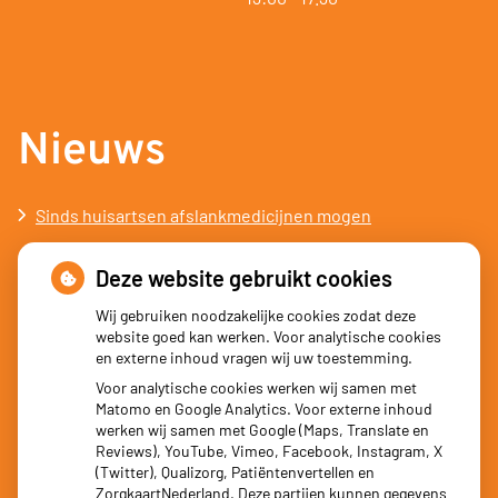
Nieuws
Sinds huisartsen afslankmedicijnen mogen
voorschrijven, neemt gebruik toe
Deze website gebruikt cookies
Schurft sinds corona geen vergeten ziekte meer: aantal
uitbraken fors gestegen
Wij gebruiken noodzakelijke cookies zodat deze
website goed kan werken. Voor analytische cookies
Stoppen met afslankmedicijnen betekent zonder
en externe inhoud vragen wij uw toestemming.
leefstijlaanpassingen weer gewichtstoename
Voor analytische cookies werken wij samen met
Matomo en Google Analytics. Voor externe inhoud
Kookadvies drinkwater in provincie Utrecht vanwege
werken wij samen met Google (Maps, Translate en
besmetting
Reviews), YouTube, Vimeo, Facebook, Instagram, X
(Twitter), Qualizorg, Patiëntenvertellen en
Terugroepactie babyvoeding Nestlé: bacterie kan baby’s
ZorgkaartNederland. Deze partijen kunnen gegevens