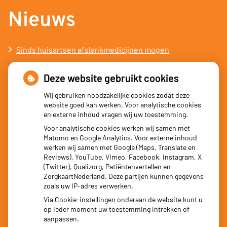
Nieuws
Sinds huisartsen afslankmedicijnen mogen
voorschrijven, neemt gebruik toe
Deze website gebruikt cookies
Schurft sinds corona geen vergeten ziekte meer: aantal
uitbraken fors gestegen
Wij gebruiken noodzakelijke cookies zodat deze
website goed kan werken. Voor analytische cookies
Stoppen met afslankmedicijnen betekent zonder
en externe inhoud vragen wij uw toestemming.
leefstijlaanpassingen weer gewichtstoename
Voor analytische cookies werken wij samen met
Matomo en Google Analytics. Voor externe inhoud
Kookadvies drinkwater in provincie Utrecht vanwege
werken wij samen met Google (Maps, Translate en
besmetting
Reviews), YouTube, Vimeo, Facebook, Instagram, X
(Twitter), Qualizorg, Patiëntenvertellen en
Terugroepactie babyvoeding Nestlé: bacterie kan baby’s
ZorgkaartNederland. Deze partijen kunnen gegevens
ziek maken
zoals uw IP-adres verwerken.
Via Cookie-instellingen onderaan de website kunt u
op ieder moment uw toestemming intrekken of
aanpassen.